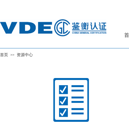
首页
资源中心
>>