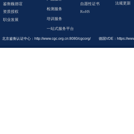
法规更新
鉴衡巍德谊
自愿性证书
检测服务
资质授权
RoHS
培训服务
职业发展
一站式服务平台
北京鉴衡认证中
心：
http://www.cgc.org.cn:8080/cgcorg/
德国VDE：
https://ww
© 2019 All Rights Reserved. 鉴衡巍德谊（广东）检测认证有限公司
粤ICP备1