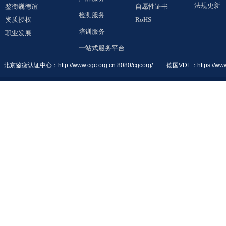
法规更新
鉴衡巍德谊
自愿性证书
检测服务
资质授权
RoHS
培训服务
职业发展
一站式服务平台
北京鉴衡认证中
心：
http://www.cgc.org.cn:8080/cgcorg/
德国VDE：
https://ww
© 2019 All Rights Reserved. 鉴衡巍德谊（广东）检测认证有限公司
粤ICP备1