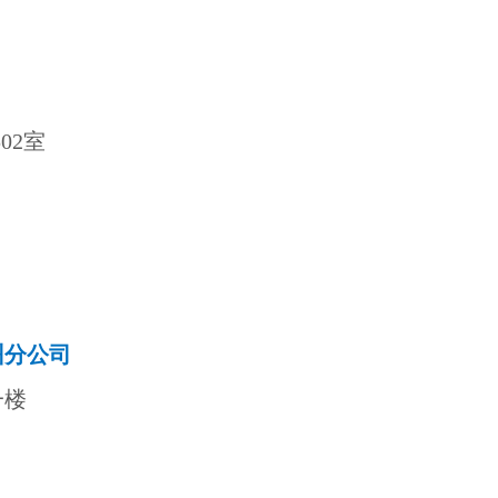
02室
州分公司
一楼