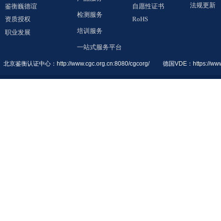
法规更新
鉴衡巍德谊
自愿性证书
检测服务
资质授权
RoHS
培训服务
职业发展
一站式服务平台
北京鉴衡认证中
心：
http://www.cgc.org.cn:8080/cgcorg/
德国VDE：
https://ww
© 2019 All Rights Reserved. 鉴衡巍德谊（广东）检测认证有限公司
粤ICP备1