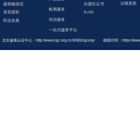
法规更新
鉴衡巍德谊
自愿性证书
检测服务
资质授权
RoHS
培训服务
职业发展
一站式服务平台
北京鉴衡认证中
心：
http://www.cgc.org.cn:8080/cgcorg/
德国VDE：
https://ww
© 2019 All Rights Reserved. 鉴衡巍德谊（广东）检测认证有限公司
粤ICP备1